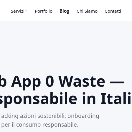
Servizi
Portfolio
Blog
Chi Siamo
Contatti
eb App 0 Waste —
onsabile in Ital
racking azioni sostenibili, onboarding
e per il consumo responsabile.